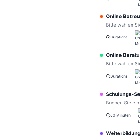
Online Betre
Bitte wählen S
Durations
Online Berat
Bitte wählen S
Durations
Schulungs-S
Buchen Sie ein
60 Minuten
Weiterbildun