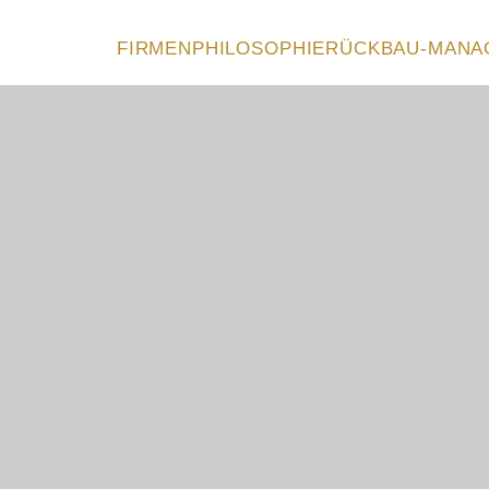
FIRMENPHILOSOPHIE
RÜCKBAU-MANA
hrstoff-Gutachten
Er
Me