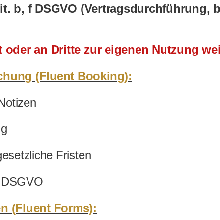
 lit. b, f DSGVO (Vertragsdurchführung, 
t oder an Dritte zur eigenen Nutzung we
chung (Fluent Booking):
Notizen
ng
esetzliche Fristen
. b DSGVO
n (Fluent Forms):