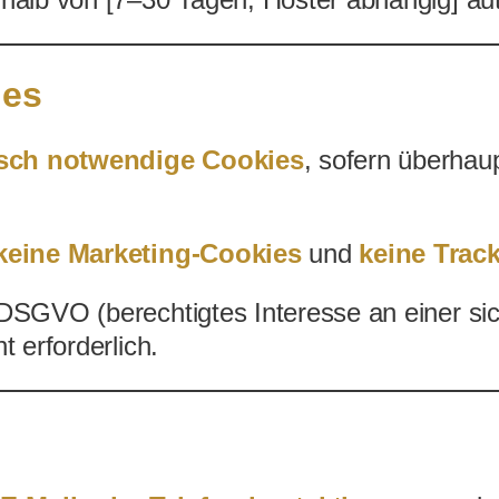
erhalb von [7–30 Tagen, Hoster abhängig] au
ies
isch notwendige Cookies
, sofern überhaup
keine Marketing-Cookies
und
keine Trac
 f DSGVO (berechtigtes Interesse an einer s
t erforderlich.