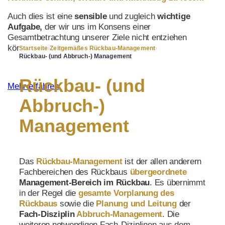
Auch dies ist eine
sensible
und
zugleich
wichtige
Aufgabe,
der wir uns im Konsens einer
Gesamtbetrachtung unserer Ziele nicht entziehen
können.
Startseite
›
Zeitgemäßes Rückbau-Management
›
Rückbau- (und Abbruch-) Management
Rückbau- (und
Mehr erfahren
Abbruch-)
Management
Das
Rückbau-Management
ist der allen anderern
Fachbereichen des Rückbaus
übergeordnete
Management-Bereich
im Rückbau
. Es übernimmt
in der Regel die
gesamte Vorplanung des
Rückbaus
sowie die
Planung und Leitung
der
Fach-Disziplin
Abbruch-Management
. Die
weiteren notwendigen Fach-Diziplinen aus dem