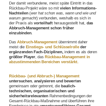
Der damit verbundene, meist späte Eintritt in das
Rückbau-Projekt wäre so mit
vielen Informations-
Nachteilen
(
wer hat schon was, wann und wie und
warum gemacht
) verbunden, weshalb es sich in
der Praxis als
vorteilhaft
herausgestellt hat,
das
Abbruch-Management schon früher
einzubinden
.
Das
Abbruch-Management
übernimmt daher
meist die
Einstiegs- und
Schlüsselrolle
der
ergänzenden Fach-Diziplinen,
indem es als deren
größter Player
, das
Rückbau-Management
in
abzustimmenden Bereichen verstärkt.
Rückbau-
(und Abbruch-)
Management
untersuchen
,
analysieren und bewerten
gemeinsam oder getrennt, die
baulich-
technischen, organisatorischen und
sicherheitsrelevanten
Rahmenbedingungen der
Gesamt-Rückbau-Maßnahme und überführen ihre
Ergebnisse in ein
umsetzungsfähiges Gesamt-